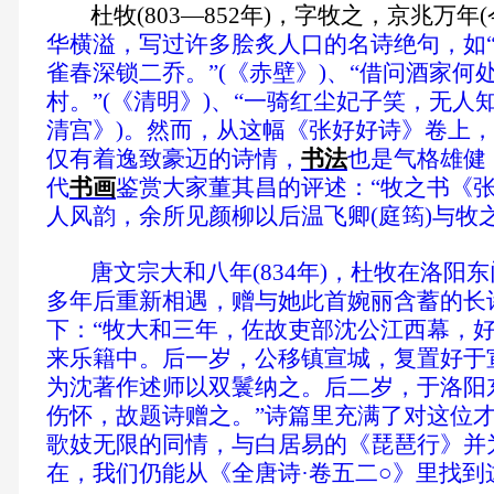
杜牧(803—852年)，字牧之，京兆万年(
华横溢，写过许多脍炙人口的名诗绝句，如
雀春深锁二乔。”(《赤壁》)、“借问酒家何
村。”(《清明》)、“一骑红尘妃子笑，无人
清宫》)。然而，从这幅《张好好诗》卷上
仅有着逸致豪迈的诗情，
书法
也是气格雄健
代
书画
鉴赏大家董其昌的评述：“牧之书《
人风韵，余所见颜柳以后温飞卿(庭筠)与牧
唐文宗大和八年(834年)，杜牧在洛阳
多年后重新相遇，赠与她此首婉丽含蓄的长
下：“牧大和三年，佐故吏部沈公江西幕，
来乐籍中。后一岁，公移镇宣城，复置好于
为沈著作述师以双鬟纳之。后二岁，于洛阳
伤怀，故题诗赠之。”诗篇里充满了对这位
歌妓无限的同情，与白居易的《琵琶行》并
在，我们仍能从《全唐诗·卷五二○》里找到