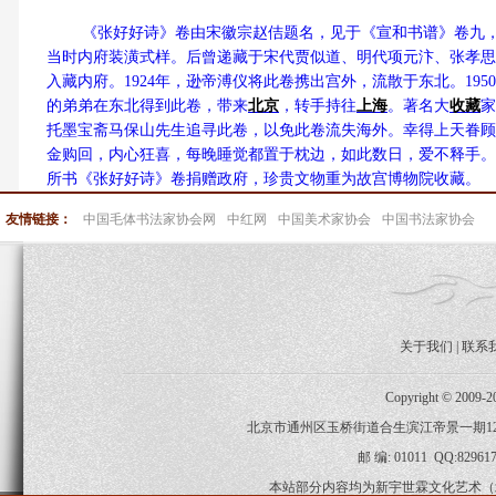
《张好好诗》卷由宋徽宗赵佶题名，见于《宣和书谱》卷九，
当时内府装潢式样。后曾递藏于宋代贾似道、明代项元汴、张孝思
入藏内府。1924年，逊帝溥仪将此卷携出宫外，流散于东北。19
的弟弟在东北得到此卷，带来
北京
，转手持往
上海
。著名大
收藏
家
托墨宝斋马保山先生追寻此卷，以免此卷流失海外。幸得上天眷顾
金购回，内心狂喜，每晚睡觉都置于枕边，如此数日，爱不释手。1
所书《张好好诗》卷捐赠政府，珍贵文物重为故宫博物院收藏。
友情链接：
中国毛体书法家协会网
中红网
中国美术家协会
中国书法家协会
关于我们
|
联系
Copyright © 2009-
北京市通州区玉桥街道合生滨江帝景一期120-2-
邮 编: 01011 QQ:829617
本站部分内容均为新宇世霖文化艺术（