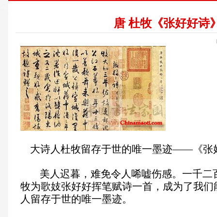
唐 杜牧《张好好诗
大诗人杜牧留存于世的唯一墨迹——《张好
美人迟暮，难免令人唏嘘伤感。一千二百
牧为歌妓张好好挥笔赋诗一首，成为了我们
人留存于世的唯一墨迹。