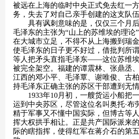
被远在上海的临时中央正式免去红一
务，失去了对自己亲手创建的这支队
具有讽刺意味的是，仅仅三个月后
毛泽东的主张为“山上的苏维埃的理论
在大城市立足，不得不从上海搬到瑞
使毛泽东的日子更不好过，借批判所谓
等人把矛头直指毛泽东——这位苏维
被完全架空。福建的谭震林、张鼎丞
江西的邓小平、毛泽覃、谢唯俊、古
持毛泽东正确主张的苏区干部遭到无
1933年10月初，一艘货运小船把
运到中央苏区，尽管这位名叫奥托·布
精于军事又不懂中国实际，但博古等
挥大权拱手相让。正是共产国际派来
际的瞎指挥，使得红军在蒋介石的第五