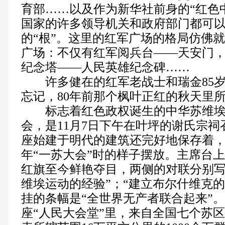
育部……以及作为新华社前身的“红色
国家的许多领导机关和政府部门都可
的“根”。这里的红军广场的格局仿佛
广场：不仅有红军阅兵台——天安门
纪念塔——人民英雄纪念碑……
许多健在的红军老战士和瑞金85岁
忘记，80年前那个枫叶正红的秋天里
标志着红色政权诞生的中华苏维埃
会，是11月7日下午在叶坪的谢氏宗
座始建于明代的建筑还完好地保存着
年“一苏大会”时的样子摆放。主席台
红旗至今鲜艳夺目，两侧的对联分别写
维埃运动的经验”；“建立布尔什维克的
挂的条幅是“全世界无产者联合起来”
座“人民大会堂”里，来自全国七个苏区