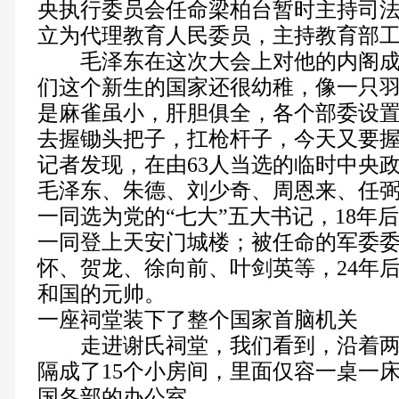
央执行委员会任命梁柏台暂时主持司
立为代理教育人民委员，主持教育部
毛泽东在这次大会上对他的内阁成
们这个新生的国家还很幼稚，像一只
是麻雀虽小，肝胆俱全，各个部委设
去握锄头把子，扛枪杆子，今天又要
记者发现，在由63人当选的临时中央
毛泽东、朱德、刘少奇、周恩来、任弼
一同选为党的“七大”五大书记，18年后
一同登上天安门城楼；被任命的军委
怀、贺龙、徐向前、叶剑英等，24年
和国的元帅。
一座祠堂装下了整个国家首脑机关
走进谢氏祠堂，我们看到，沿着两
隔成了15个小房间，里面仅容一桌一
国各部的办公室。