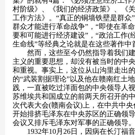
集》的就有4篇：《必须注意经济工作
村阶级》、《我们的经济政策》、《
工作方法》。“真正的铜墙铁壁是群众”
群众才能进行革命战争”，“即使在革
要和可能进行经济建设”，“政治工作(
生命线”等经典之论就是在这些著作中
然而，这些至今仍然指导着我们建
主义的重要思想，却没有被当时的中
和重视。事实上，这位从山沟里走出
的“武装割据理论”以及他在赣南红土
践，一直被吃过洋面包的中央领导人
苏维埃共和国成立的前两天所召开的
次代表大会(赣南会议)上，在中共中
开始排挤毛泽东在中央苏区的正确领
会议又排斥毛泽东对军事的正确领导
1932年10月26日，因病在长汀福