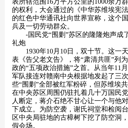
表所辖范围16万平方公里的1000余
的权利，大会通过的《中华苏维埃宪
的红色中华通讯社向世界宣称，这个
兵及一切劳动群众。
-国民党“围剿”苏区的隆隆炮声成
礼炮
1930年10月10日，双十节。这一
表《告父老文告》，将“肃清共匪”列
政的“五项政治措施”之首。从当年11
军队接连对赣南中央根据地发起了三次
些“围剿”全部被红军粉碎，但苏维埃
在中央苏区周围仍驻扎着几十万国民
人断定，蒋介石绝不甘心让一个与他
下成立。为防空袭，谢氏祠堂和检阅
区中央局驻地的古樟树下挖了防空洞
假会场。