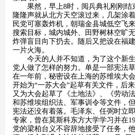
果然，早上8时，阅兵典礼刚刚结
隆隆声就从北方天空滚过来，几架涂
民党可塞轰炸机，朝瑞金县城低空飞
搜索目标，城内城外、田野树林空旷
炸弹盲目向下扔去。随后又把设在福
一片火海。
今天的人并不知道，为了这个新生
党人做了怎样的努力。单是一部宪法
在一年前，秘密设在上海的苏维埃大
开始为“一苏大会”起草有关文件，后
又为大会起草了《土地法》、《劳动
和苏维埃组织法、军事训令等文件，
宪法还没有着落。毛泽东、任弼时立
专家，曾在莫斯科东方大学学习并在19
党的梁柏台义不容辞地接受了任务，