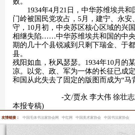
败。
1934年4月21日，中华苏维埃共
门岭被国民党攻占，5月，建宁、永安
守，10月初，中央苏区核心区域的兴
相继失陷……中华苏维埃共和国的中
期的几十个县锐减到只剩下瑞金、于
县。
残阳如血，秋风瑟瑟。1934年10月
凉。以党、政、军为一体的长征已成
和国从此失去了固定的版图而成为“马
-
文/贾永 李大伟 徐壮志
本报专稿)
友情链接：
中国毛体书法家协会网
中红网
中国美术家协会
中国书法家协会