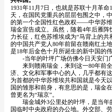
1931
年11月7日
，也就是苏联十月革命
天，在国民党重兵的层层包围之中，
的第一个全国性红色政权——中华苏
瑞金宣告成立。虽然，随着4年后雁阵
力长征，红色苏维埃成为“马背上的共
的中国共产党人80年前留在赣南红土
是18年后金色十月所诞生的新中国的
-当年的叶坪广场仿佛今日天安门
来到赣南瑞金，来到这一80年前全
济、文化和军事中心的人，几乎都有
为首都的中华苏维埃共和国就是今天
国的雏形和前身，有意思的是，瑞金
曾更名为“瑞京”。
瑞金城外3公里处的叶坪，是当年
国临时中央政府的办公地。外交部、