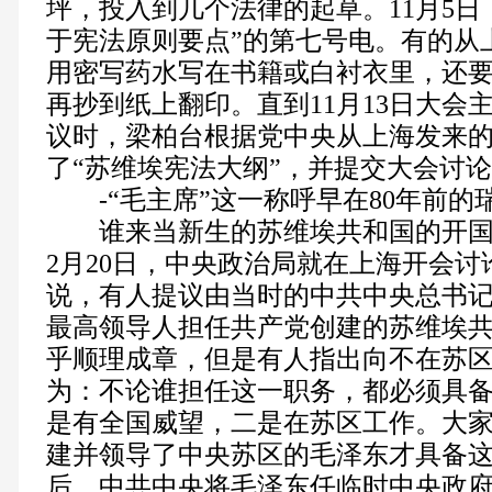
坪，投入到几个法律的起草。11月5日
于宪法原则要点”的第七号电。有的从
用密写药水写在书籍或白衬衣里，还
再抄到纸上翻印。直到11月13日大会
议时，梁柏台根据党中央从上海发来
了“苏维埃宪法大纲”，并提交大会讨
-“毛主席”这一称呼早在80年前的
谁来当新生的苏维埃共和国的开国元
2月20日，中央政治局就在上海开会
说，有人提议由当时的中共中央总书
最高领导人担任共产党创建的苏维埃
乎顺理成章，但是有人指出向不在苏
为：不论谁担任这一职务，都必须具
是有全国威望，二是在苏区工作。大
建并领导了中央苏区的毛泽东才具备
后，中共中央将毛泽东任临时中央政